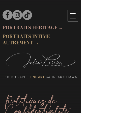
PORTRAITS HÉRITAGE →
PORTRAITS INTIME
AUTREMENT →
PHOTOGRAPHE
FINE ART
GATINEAU OTTAWA
Politiques de
Confidentialité