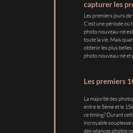
capturer les pr
Les premiers jours de 
C'est une période où t
photo nouveau-né est 
toute la vie. Mais quan
obtenir les plus bell
photo nouveau-né et po
Les premiers 1
La majorité des photo
entre le 5ème et le 15
ce timing? Durant cet
incroyable souplesse q
des séances photos n