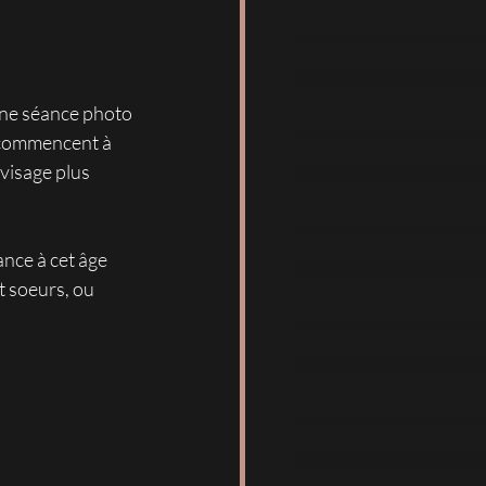
une séance photo 
 commencent à 
visage plus 
nce à cet âge 
t soeurs, ou 