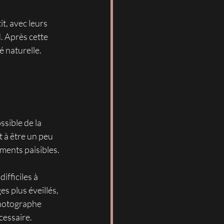
t, avec leurs 
d. Après cette 
é naturelle. 
ssible de la 
 à être un peu 
ments paisibles.
fficiles à 
s plus éveillés, 
photographe 
cessaire.