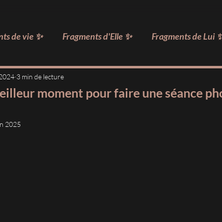
ts de vie ✨
Fragments d'Elle ✨
Fragments de Lui 
Boudoir
Maternité
Nouveau-Né
Info Séance 
 2024
3 min de lecture
eilleur moment pour faire une séance ph
Inspiration
Conseils & Astuces
Séances en Vedette
in 2025