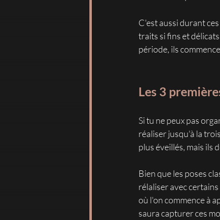
C'est aussi durant ces
traits si fins et délic
période, ils commencent
Les 3 première
Si tu ne peux pas organ
réaliser jusqu'à la tr
plus éveillés, mais i
Bien que les poses cla
rélaliser avec certains
où l'on commence à ap
saura capturer ces mom