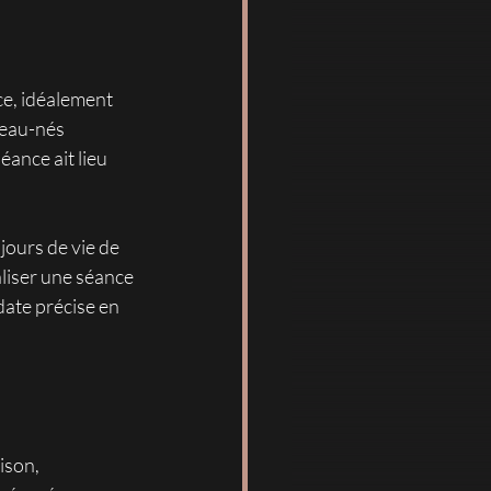
ce, idéalement 
eau-nés 
ance ait lieu 
jours de vie de 
liser une séance 
date précise en 
ison, 