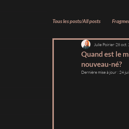
Tous les posts/All posts
Fragmen
Fragments d'Émotions ✨
Julie Poirier
28 oct.
Quand est le m
nouveau-né?
Fragments des Coulisses
Dernière mise à jour :
24 ju
Éducation & Ressources