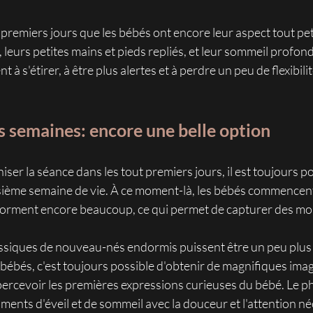
 premiers jours que les bébés ont encore leur aspect tout peti
ats, leurs petites mains et pieds repliés, et leur sommeil profon
 à s'étirer, à être plus alertes et à perdre un peu de flexibilit
s semaines: encore une belle option
iser la séance dans les tout premiers jours, il est toujours po
oisième semaine de vie. À ce moment-là, les bébés commencent
ls dorment encore beaucoup, ce qui permet de capturer des mo
ssiques de nouveau-nés endormis puissent être un peu plus di
 bébés, c'est toujours possible d'obtenir de magnifiques image
ercevoir les premières expressions curieuses du bébé. Le 
ents d'éveil et de sommeil avec la douceur et l'attention né