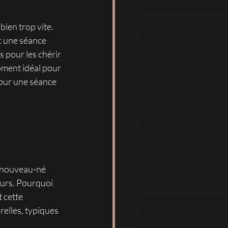
ien trop vite. 
c une séance 
pour les chérir 
moment idéal pour 
our une séance 
 nouveau-né 
ours. Pourquoi 
 cette 
elles, typiques 