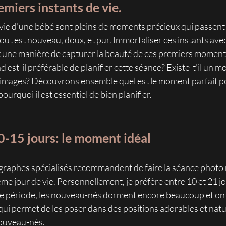
emiers instants de vie.
vie d'une bébé sont pleins de moments précieux qui passent b
out est nouveau, doux, et pur. Immortaliser ces instants ave
une manière de capturer la beauté de ces premiers moments 
d est-il préférable de planifier cette séance? Existe-t'il un 
es images? Découvrons ensemble quel est le moment parfait p
urquoi il est essentiel de bien planifier. 
0-15 jours: le moment idéal
graphes spécialisés recommandent de faire la séance photo
ème jour de vie. Personnellement, je préfère entre 10 et 21 j
te période, les nouveau-nés dorment encore beaucoup et ont
ui permet de les poser dans des positions adorables et natur
ouveau-nés.