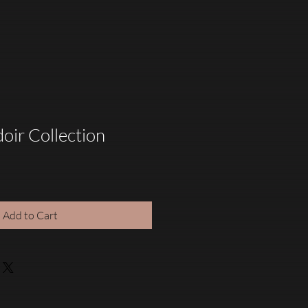
oir Collection
e
Add to Cart