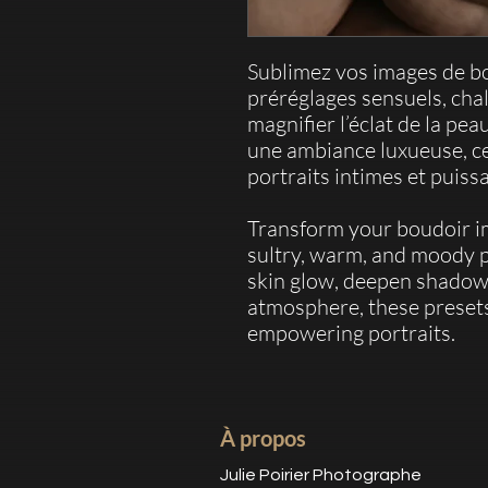
Sublimez vos images de bo
préréglages sensuels, cha
magnifier l’éclat de la pea
une ambiance luxueuse, ce
portraits intimes et puiss
Transform your boudoir im
sultry, warm, and moody 
skin glow, deepen shadows
atmosphere, these presets
empowering portraits.
À propos
Julie Poirier Photographe